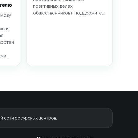
телю
позитивных делах
общественников и поддержите…
имову
вшая
ал
востей
ими…
й сети ресурсных центров.