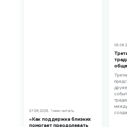
06.08.2
Трет
трад
обще
Трети
предс
друже
событ
тради
между
07.08.2026 · 1 мин читать
созд
«Как поддержка близких
помогает преодолевать