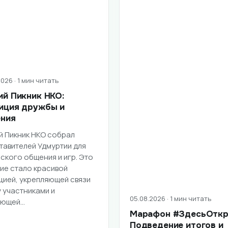
026 · 1 мин читать
ий Пикник НКО:
иция дружбы и
ния
й Пикник НКО собрал
тавителей Удмуртии для
ского общения и игр. Это
ие стало красивой
цией, укрепляющей связи
 участниками и
05.08.2026 · 1 мин читать
ающей…
Марафон #ЗдесьОткр
Подведение итогов и