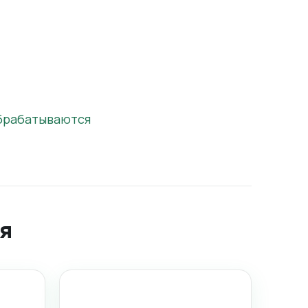
обрабатываются
я