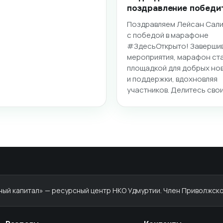
поздравление победи
Поздравляем Лейсан Сал
с победой в марафоне
#ЗдесьОткрыто! Заверши
мероприятия, марафон ст
площадкой для добрых но
и поддержки, вдохновляя
участников. Делитесь сво
й капитал» — ресурсный центр НКО Удмуртии. Член Приволжско