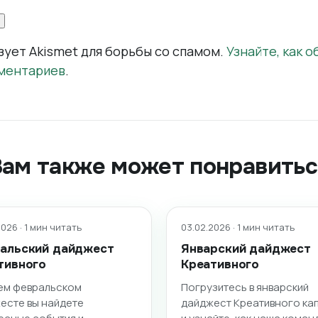
зует Akismet для борьбы со спамом.
Узнайте, как 
ментариев
.
Вам также может понравитьс
026 · 1 мин читать
03.02.2026 · 1 мин читать
альский дайджест
Январский дайджест
тивного
Креативного
ем февральском
Погрузитесь в январский
есте вы найдете
дайджест Креативного ка