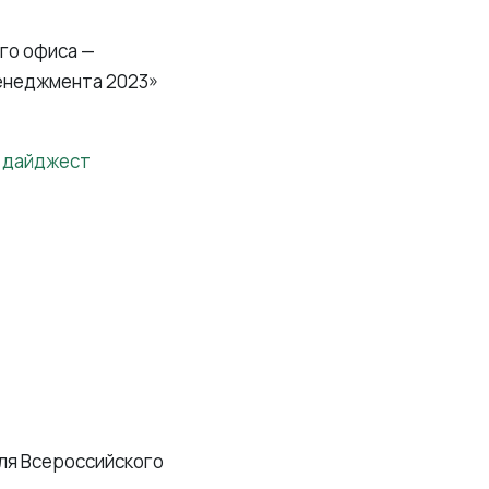
го офиса —
енеджмента 2023»
ля Всероссийского