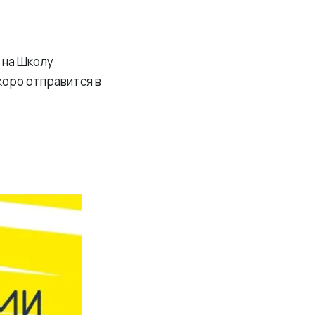
 на Школу
коро отправится в