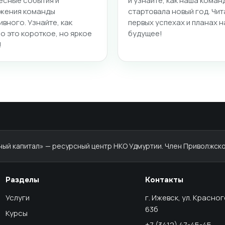
есные события и
и узнайте, как наша коман
жения команды
стартовала новый год. Чит
ивного. Узнайте, как
первых успехах и планах н
о это короткое, но яркое
будущее!
!
й капитал» — ресурсный центр НКО Удмуртии. Член Приволжско
Разделы
Контакты
Услуги
г. Ижевск, ул. Красно
63б
Курсы
+7 (3412) 47-45-45