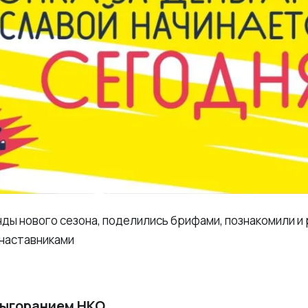
ы нового сезона, поделились брифами, познакомили и р
 наставниками
выгоранием НКО