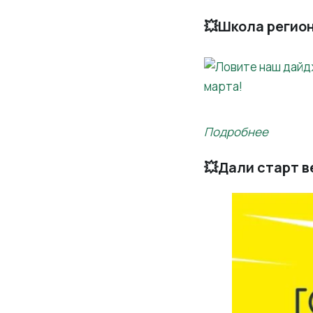
💥Школа регио
Подробнее
💥Дали старт в