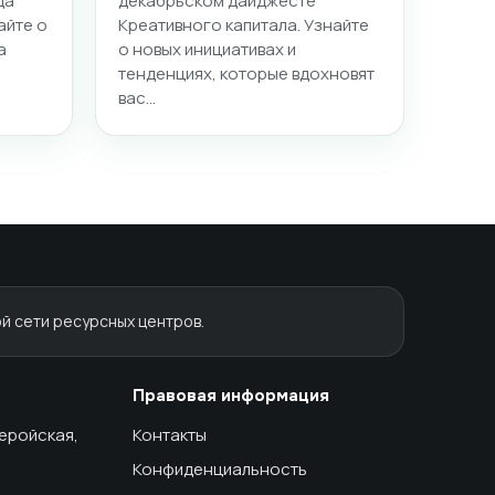
да
декабрьском дайджесте
айте о
Креативного капитала. Узнайте
а
о новых инициативах и
тенденциях, которые вдохновят
вас…
й сети ресурсных центров.
Правовая информация
геройская,
Контакты
Конфиденциальность