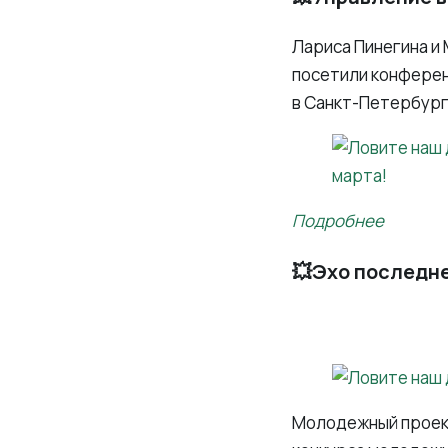
Лариса Пинегина и
посетили конферен
в Санкт-Петербург
Подробнее
💥Эхо последн
Молодежный проек