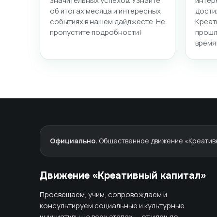
значительных успехов. Узнайте
интер
об итогах месяца и интересных
дости
событиях в нашем дайджесте. Не
Креат
пропустите подробности!
прошл
время
Официально.
Общественное движение «Креативны
Движение «Креативный капитал»
Просвещаем, учим, сопровождаем и
консультируем социальные и культурные
инициативы на всех этапах — от идеи до