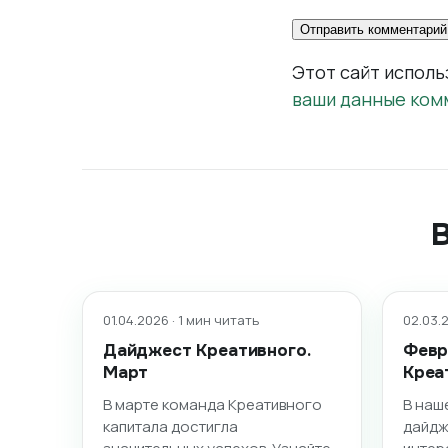
Этот сайт исполь
ваши данные ком
01.04.2026 · 1 мин читать
02.03.2
Дайджест Креативного.
Февр
Март
Креа
В марте команда Креативного
В наш
капитала достигла
дайдж