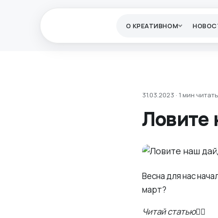
О КРЕАТИВНОМ
НОВОС
31.03.2023 · 1 мин читать
Ловите 
Весна для нас нач
март?
Читай статью
👇🏻