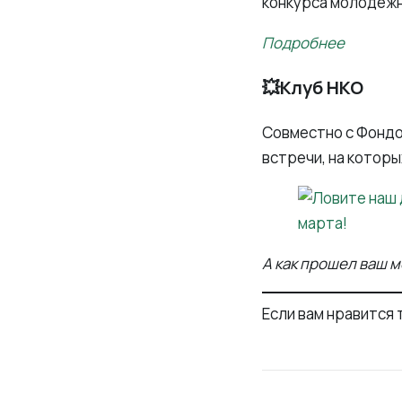
конкурса молодежн
Подробнее
💥Клуб НКО
Совместно с Фондо
встречи, на которы
А как прошел ваш 
Если вам нравится 