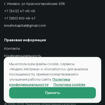
г. Ижевск, ул. Красногеройская, 63б
+7 (3412) 47-45-45
+7 (950) 810-48-47
kreativkapital@gmail.com
Правовая информация
Контакты
Конфиденциальность
Политика cookies
Мы используем файлы cookie, сервисы
«Яндекс.Метрика» и «Donation.ru» для анализа
Условия использования ПД
посещаемости, приёма пожертвований и
Официально
улучшения работы сайта.
Политика
конфиденциальности
·
Политика cookies
ВКонтакте
Принять
© 2008–2026 Движение «Креативный капитал»