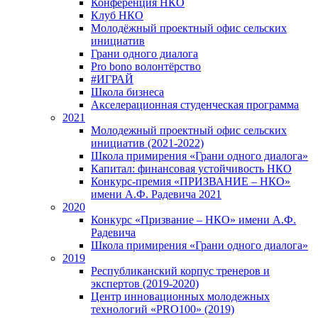
Конференция НКО
Клуб НКО
Молодёжный проектный офис сельских
инициатив
Грани одного диалога
Pro bono волонтёрство
#ИГРАЙ
Школа бизнеса
Акселерационная студенческая программа
2021
Молодежный проектный офис сельских
инициатив (2021-2022)
Школа примирения «Грани одного диалога»
Капитал: финансовая устойчивость НКО
Конкурс-премия «ПРИЗВАНИЕ – НКО»
имени А.Ф. Радевича 2021
2020
Конкурс «Призвание – НКО» имени А.Ф.
Радевича
Школа примирения «Грани одного диалога»
2019
Республиканский корпус тренеров и
экспертов (2019-2020)
Центр инновационных молодежных
технологий «PRO100» (2019)