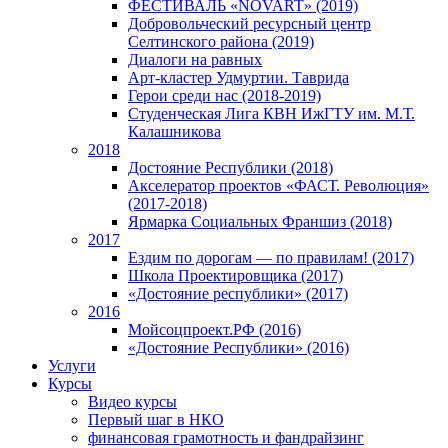
ФЕСТИВАЛЬ «NOVART» (2019)
Добровольческий ресурсный центр
Селтинского района (2019)
Диалоги на равных
Арт-кластер Удмуртии. Таврида
Герои среди нас (2018-2019)
Студенческая Лига КВН ИжГТУ им. М.Т.
Калашникова
2018
Достояние Республики (2018)
Акселератор проектов «ФАСТ. Революция»
(2017-2018)
Ярмарка Социальных Франшиз (2018)
2017
Ездим по дорогам — по правилам! (2017)
Школа Проектировщика (2017)
«Достояние республики» (2017)
2016
Мойсоцпроект.РФ (2016)
«Достояние Республики» (2016)
Услуги
Курсы
Видео курсы
Первый шаг в НКО
финансовая грамотность и фандрайзинг