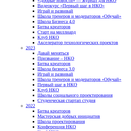
«Добрые новости» — журнал для НКО
Видеокурс «Первый шаг в НКО»
Играй и развивай
Школа тренеров и модераторов «Обучай»
Школа Бизнеса 4.0
Битва креаторов
Старт на миллиард
Клуб НКО
Акселератор технологических проектов
2023
Давай меняться
Призвание – НКО
Битва креаторов
Школа бизнеса 3.0
Играй и развивай
Школа тренеров и модераторов «Обучай»
Первый шаг в НКО
Клуб НКО
Школы социального проектирования
Студенческая стартап студия
2022
Битва креаторов
Мастерская добрых инициатив
Школа проектирования
Конференция НКО