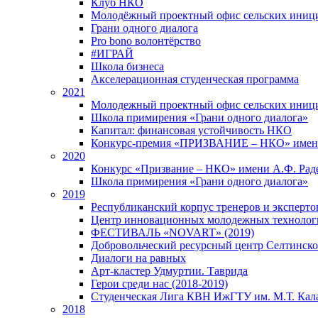
Клуб НКО
Молодёжный проектный офис сельских иниц
Грани одного диалога
Pro bono волонтёрство
#ИГРАЙ
Школа бизнеса
Акселерационная студенческая программа
2021
Молодежный проектный офис сельских иници
Школа примирения «Грани одного диалога»
Капитал: финансовая устойчивость НКО
Конкурс-премия «ПРИЗВАНИЕ – НКО» имени
2020
Конкурс «Призвание – НКО» имени А.Ф. Рад
Школа примирения «Грани одного диалога»
2019
Республиканский корпус тренеров и экспертов
Центр инновационных молодежных технолог
ФЕСТИВАЛЬ «NOVART» (2019)
Добровольческий ресурсный центр Селтинског
Диалоги на равных
Арт-кластер Удмуртии. Таврида
Герои среди нас (2018-2019)
Студенческая Лига КВН ИжГТУ им. М.Т. Кал
2018