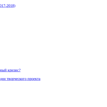
017-2018)
нный кризис?
ции творческого проекта