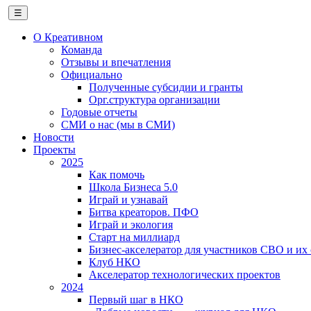
☰
О Креативном
Команда
Отзывы и впечатления
Официально
Полученные субсидии и гранты
Орг.структура организации
Годовые отчеты
СМИ о нас (мы в СМИ)
Новости
Проекты
2025
Как помочь
Школа Бизнеса 5.0
Играй и узнавай
Битва креаторов. ПФО
Играй и экология
Старт на миллиард
Бизнес-акселератор для участников СВО и их
Клуб НКО
Акселератор технологических проектов
2024
Первый шаг в НКО