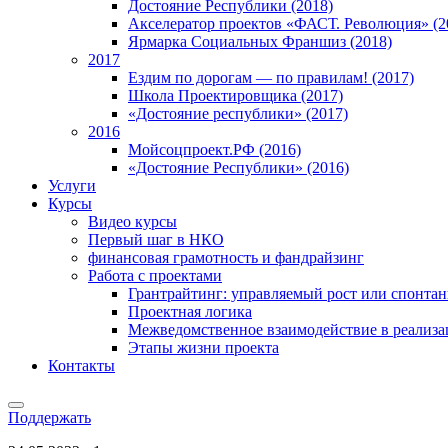
Достояние Республики (2018)
Акселератор проектов «ФАСТ. Революция» (2
Ярмарка Социальных Франшиз (2018)
2017
Ездим по дорогам — по правилам! (2017)
Школа Проектировщика (2017)
«Достояние республики» (2017)
2016
Мойсоцпроект.РФ (2016)
«Достояние Республики» (2016)
Услуги
Курсы
Видео курсы
Первый шаг в НКО
финансовая грамотность и фандрайзинг
Работа с проектами
Грантрайтинг: управляемый рост или спонта
Проектная логика
Межведомственное взаимодействие в реализа
Этапы жизни проекта
Контакты
Поддержать