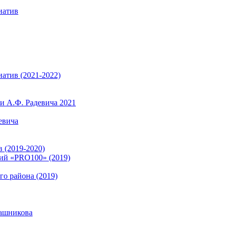
иатив
атив (2021-2022)
 А.Ф. Радевича 2021
евича
 (2019-2020)
ий «PRO100» (2019)
о района (2019)
ашникова