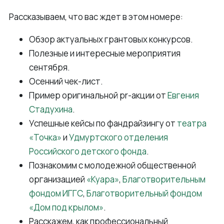
Рассказываем, что вас ждет в этом номере:
Обзор актуальных грантовых конкурсов.
Полезные и интересные мероприятия
сентября.
Осенний чек-лист.
Пример оригинальной pr-акции от
Евгения
Стадухина
.
Успешные кейсы по фандрайзингу от
театра
«Точка»
и
Удмуртского отделения
Российского детского фонда
.
Познакомим с молодежной общественной
организацией
«Куара»
,
Благотворительным
фондом ИГГС
,
Благотворительный фондом
«Дом под крылом»
.
Расскажем, как профессиональный