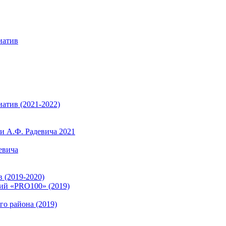
иатив
атив (2021-2022)
 А.Ф. Радевича 2021
евича
 (2019-2020)
ий «PRO100» (2019)
о района (2019)