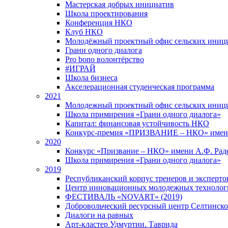
Мастерская добрых инициатив
Школа проектирования
Конференция НКО
Клуб НКО
Молодёжный проектный офис сельских иниц
Грани одного диалога
Pro bono волонтёрство
#ИГРАЙ
Школа бизнеса
Акселерационная студенческая программа
2021
Молодежный проектный офис сельских иници
Школа примирения «Грани одного диалога»
Капитал: финансовая устойчивость НКО
Конкурс-премия «ПРИЗВАНИЕ – НКО» имени
2020
Конкурс «Призвание – НКО» имени А.Ф. Рад
Школа примирения «Грани одного диалога»
2019
Республиканский корпус тренеров и экспертов
Центр инновационных молодежных технолог
ФЕСТИВАЛЬ «NOVART» (2019)
Добровольческий ресурсный центр Селтинског
Диалоги на равных
Арт-кластер Удмуртии. Таврида