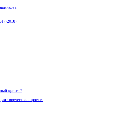
ашникова
017-2018)
нный кризис?
ции творческого проекта