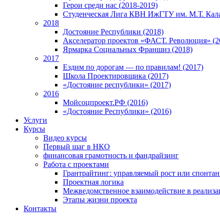
Герои среди нас (2018-2019)
Студенческая Лига КВН ИжГТУ им. М.Т. Кал
2018
Достояние Республики (2018)
Акселератор проектов «ФАСТ. Революция» (2
Ярмарка Социальных Франшиз (2018)
2017
Ездим по дорогам — по правилам! (2017)
Школа Проектировщика (2017)
«Достояние республики» (2017)
2016
Мойсоцпроект.РФ (2016)
«Достояние Республики» (2016)
Услуги
Курсы
Видео курсы
Первый шаг в НКО
финансовая грамотность и фандрайзинг
Работа с проектами
Грантрайтинг: управляемый рост или спонта
Проектная логика
Межведомственное взаимодействие в реализа
Этапы жизни проекта
Контакты