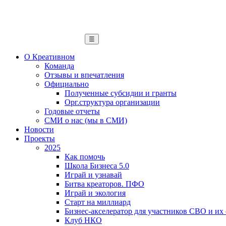
☰
О Креативном
Команда
Отзывы и впечатления
Официально
Полученные субсидии и гранты
Орг.структура организации
Годовые отчеты
СМИ о нас (мы в СМИ)
Новости
Проекты
2025
Как помочь
Школа Бизнеса 5.0
Играй и узнавай
Битва креаторов. ПФО
Играй и экология
Старт на миллиард
Бизнес-акселератор для участников СВО и их
Клуб НКО