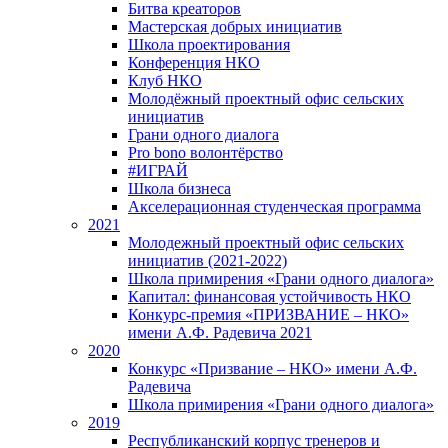
Битва креаторов
Мастерская добрых инициатив
Школа проектирования
Конференция НКО
Клуб НКО
Молодёжный проектный офис сельских
инициатив
Грани одного диалога
Pro bono волонтёрство
#ИГРАЙ
Школа бизнеса
Акселерационная студенческая программа
2021
Молодежный проектный офис сельских
инициатив (2021-2022)
Школа примирения «Грани одного диалога»
Капитал: финансовая устойчивость НКО
Конкурс-премия «ПРИЗВАНИЕ – НКО»
имени А.Ф. Радевича 2021
2020
Конкурс «Призвание – НКО» имени А.Ф.
Радевича
Школа примирения «Грани одного диалога»
2019
Республиканский корпус тренеров и